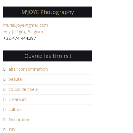
M'JOYE Photography
muriel.joye@gmail.com
Huy (Liège), Belgium
+32-474-444.297
Ouvrez les tiroirs !
alter consommation
beauté
coups de coeur
créateurs
culture
Décoration
DIY