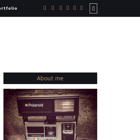
rtfolio
About me