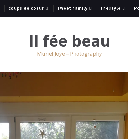
coups de coeur
sweet family
lifestyle
Po
Il fée beau
Muriel Joye – Photography