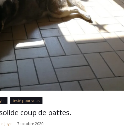
tyle
testé pour vous
solide coup de pattes.
el Joye
7 octobre 2020